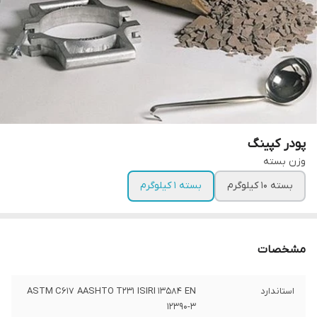
پودر کپینگ
وزن بسته
بسته 10 کیلوگرم
بسته 1 کیلوگرم
مشخصات
استاندارد
ASTM C617 AASHTO T231 ISIRI 13584 EN
12390-3