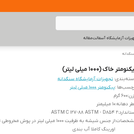
یزات آزمایشگاه آسفالت
مقاله
نگدانه
کنومتر خاک (1000 میلی لیتر)
ته‌بندی
:
تجهیزات آزمایشگاه سنگدانه
چسب‌ها :
پیکنومتر 1000 میلی لیتر
زن
:
600 گرم
ر دهانه
:
10 میلیمتر
تاندارد
:
ASTM C 127-88 ASTM - D854 2
شخصات
:
از جنس شیشه به ظرفیت 1000 میلی لیتر در پوش مخر
اورینگ کاملا آب بندی