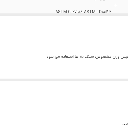
ASTM C 127-88 ASTM - D854 2
از جنس شیشه به ظرفیت 1000 میلی لیتر در پوش مخروطی توسط اورینگ کاملا آب بندی
ید.