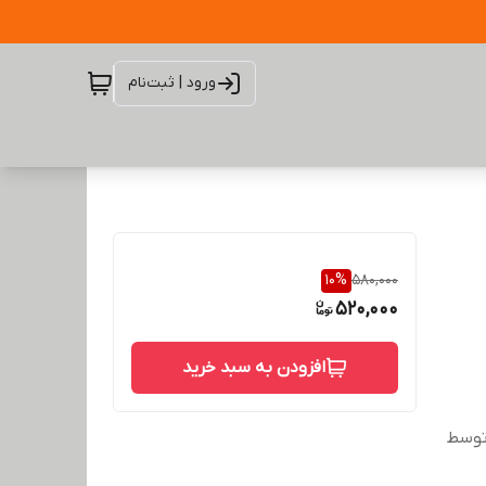
ورود | ثبت‌نام
10
%
580,000
520,000
افزودن به سبد خرید
وطی توسط