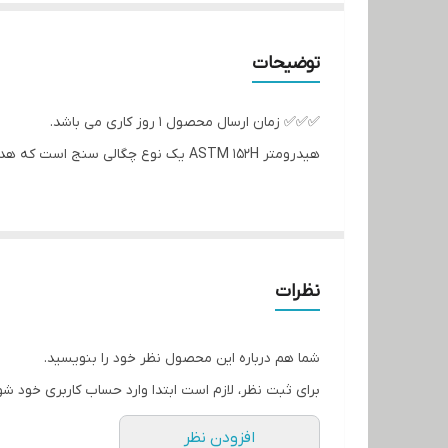
توضیحات
✅✅✅ زمان ارسال محصول 1 روز کاری می باشد.
هیدرومتر ASTM 152H یک نوع چگالی سنج است که هدف اصلی آن اندازه گیری ذرات خاک معلق با سایز کمتر از حدود 0.75 میلی متر در استوانه های مدرج است.
جهت قرائت رسوب گذاري خاکهاي ريزدانه در آزمايش هیدرومتري بر اساس طول (151H) و مستقی
نظرات
شما هم درباره این محصول نظر خود را بنویسید.
برای ثبت نظر، لازم است ابتدا وارد حساب کاربری خود شو
افزودن نظر