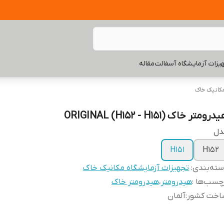
یزات آزمایشگاه آسفالت
مقاله
مکانیک خاک
رومتر خاک (ORIGINAL (H152 - H151
دل
H151
H152
ته‌بندی
:
تجهیزات آزمایشگاه مکانیک خاک
چسب‌ها :
هیدرومتر
،
هیدرومتر خاک
اخت کشور
:
آلمان