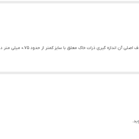
ماٌ درصد عبوري (152H) را نشان می دهد.
ید.