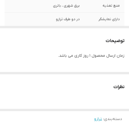
منبع تغذیه
برق شهری ، باتری
دارای نمایشگر
در دو طرف ترازو
ساخت کشور
چین
توضیحات
جنس سینی
استیل لبه دار
زمان ارسال محصول 1 روز کاری می باشد.
ظرفیت
30 کیلوگرم
دقت
1 گرم
نظرات
دسته‌بندی
:
ترازو