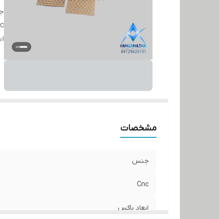
ج
c
اب
مشخصات
جنس
Cnc
ابعاد باکس