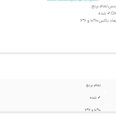
نس
:
تمام برنج
Cn
:
✔ شده
عاد باکس
:
10*10 و 6*6
تمام برنج
✔ شده
10*10 و 6*6