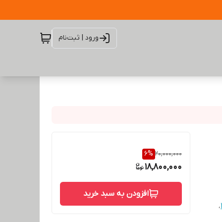
ورود | ثبت‌نام
6
%
20,000,000
18,800,000
افزودن به سبد خرید
،