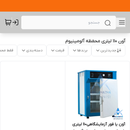
آون 110 لیتری محفظه آلومینیوم
جدیدترین
برندها
قیمت
دسته‌بندی
فقط محص
آون یا فور آزمایشگاهی110 لیتری