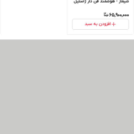
شیماز - هوشمند فن دار (استیل
- آلومینیوم) ارسال در تهران
65,900,000
رایگان
افزودن به سبد