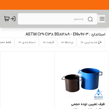
استاندارد : ASTM C29-C138 BS812:109 - EN1097-3
جدیدترین
برندها
قیمت
دسته‌بندی
فقط محص
ظرف تعیین توده حجمی