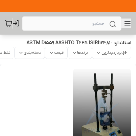
استاندارد : ASTM D1559 AASHTO T245 ISIRI12381
پربازدیدترین
برندها
قیمت
دسته‌بندی
فقط م