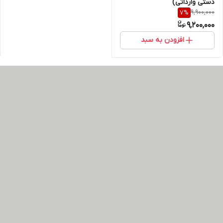
دستی وارداتی)
9,900,000
7
%
9,200,000
افزودن به سبد