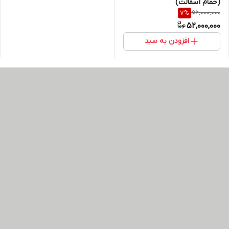
(حمام آسفالت)
56,000,000
7
%
52,000,000
افزودن به سبد