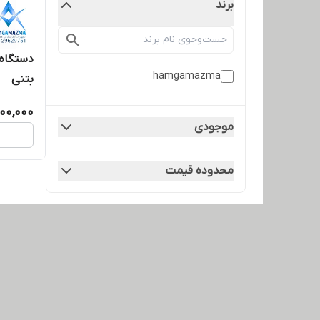
برند
دستگاه
hamgamazma
بتنی
000,000
موجودی
محدوده قیمت