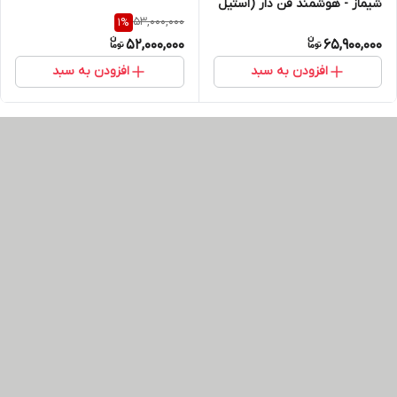
شیماز - هوشمند فن دار (استیل
53,000,000
1
%
- آلومینیوم) ارسال در تهران
52,000,000
65,900,000
رایگان
افزودن به سبد
افزودن به سبد