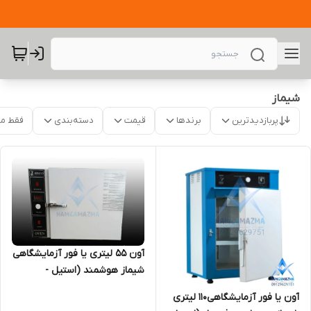
شیماز
پربازدیدترین
برندها
قیمت
دسته‌بندی
فقط م
آون 55 لیتری یا فور آزمایشگاهی
شیماز هوشمند (استیل -
آلومینیوم) ارسال در تهران
آون یا فور آزمایشگاهی110 لیتری
رایگان