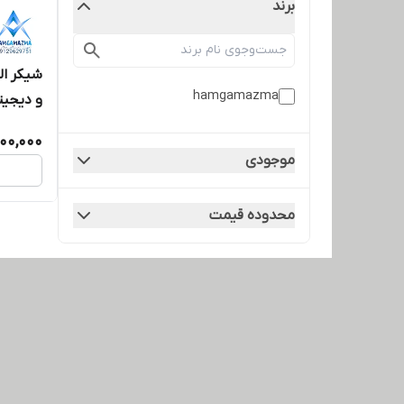
برند
شیکر ال
hamgamazma
و دیجیت
000,000
موجودی
محدوده قیمت