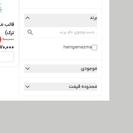
برند
قالب مک
ترک)
1,900,000
370,000
hamgamazma
موجودی
محدوده قیمت