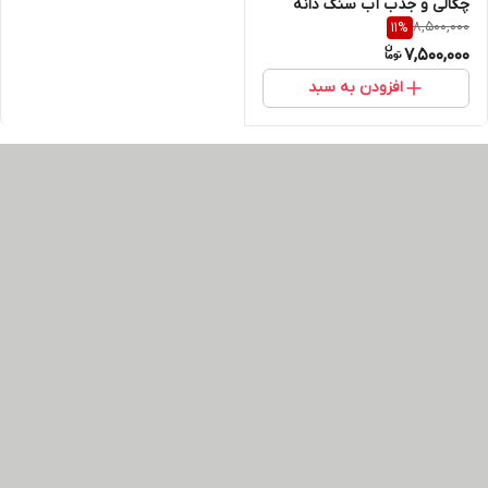
چگالی و جذب آب سنگ دانه
8,500,000
11
%
7,500,000
افزودن به سبد