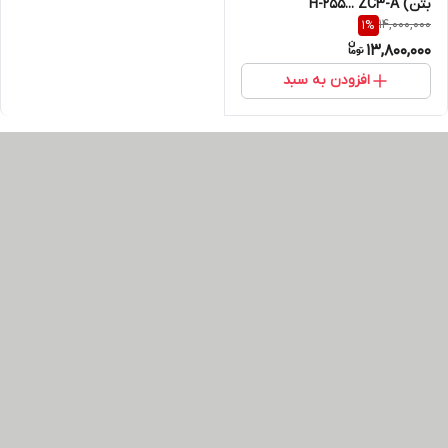
بتن) H-255... ZC3-A
14,000,000
1
%
13,800,000
افزودن به سبد