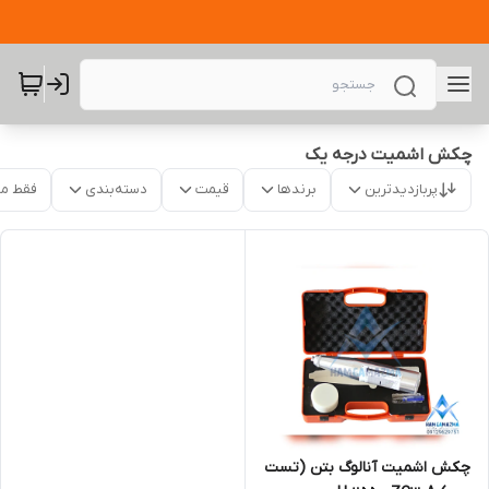
چکش اشمیت درجه یک
پربازدیدترین
برندها
قیمت
دسته‌بندی
فقط م
چکش اشمیت آنالوگ بتن (تست