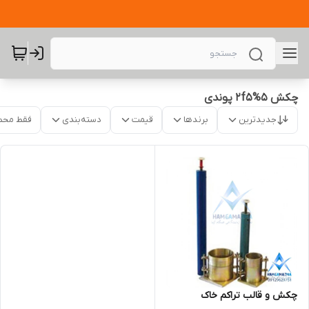
چکش 5%2f5 پوندی
جدیدترین
برندها
قیمت
دسته‌بندی
فقط محص
چکش و قالب تراکم خاک