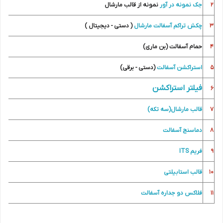
2
جک نمونه در آور
نمونه از قالب مارشال
3
چکش تراکم آسفالت مارشال
( دستی - دیجیتال )
4
حمام آسفالت (بن ماری)
5
استراکشن آسفالت
(دستی - برقی)
فیلتر استراکشن
6
7
قالب مارشال(سه تکه)
8
دماسنج آسفالت
9
فریم ITS
10
قالب استابیلتی
11
فلاکس دو جداره آسفالت