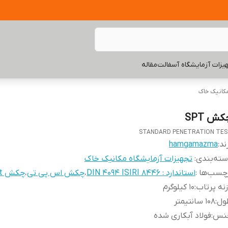
یزات آزمایشگاه آسفالت
مقاله
مکانیک خاک
ش SPT
STANDARD PENETRATION TE
ند:
hamgamazma
ته‌بندی
:
تجهیزات آزمایشگاه مکانیک خاک
چسب‌ها :
استاندارد : DIN 4094 ISIRI 8446
،
چکش اس پی تی
،
چکش spt خاک
نه پرتاب
:
10 کیلوگرم
ول
:
108 سانتیمتر
نس
:
فولاد آبکاری شده