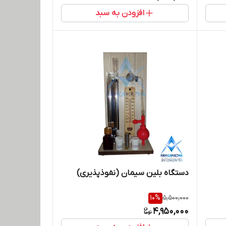
افزودن به سبد
دستگاه بلین سیمان (نفوذپذیری)
10
%
5,500,000
4,950,000