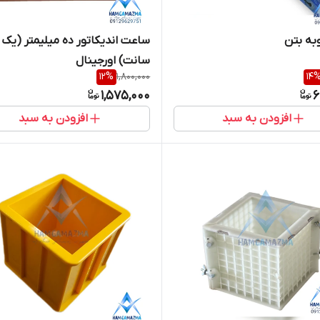
وبه بتن
ساعت اندیکاتور ده میلیمتر (یک
سانت) اورجینال
12
%
1,800,000
14
1,575,000
6
افزودن به سبد
افزودن به سبد