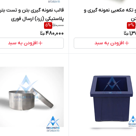
 تکه مکعبی نمونه گیری و
قالب نمونه گیری بتن و تست بت
ن
پلاستیکی (زرد) ارسال فوری
5
%
510,000
12
%
480,000
1,
افزودن به سبد
افزودن به سبد