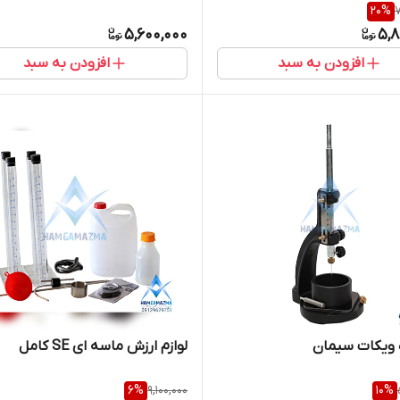
20
%
7
5,600,000
5,8
افزودن به سبد
افزودن به سبد
 ویکات سیمان
لوازم ارزش ماسه ای SE کامل
6
%
9,100,000
10
%