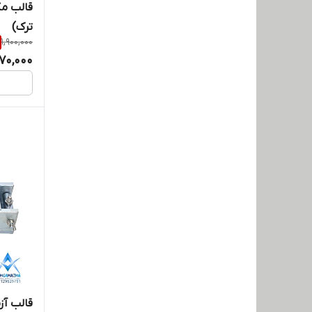
قالب مک
ترک)
1,900,000
370,000
قالب آز