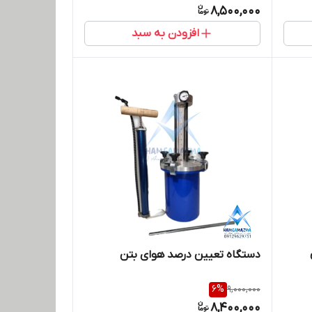
8,500,000
افزودن به سبد
دستگاه تعیین درصد هوای بتن
6
%
9,000,000
8,400,000