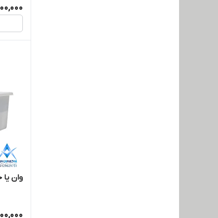
00,000
وان یا 
00,000