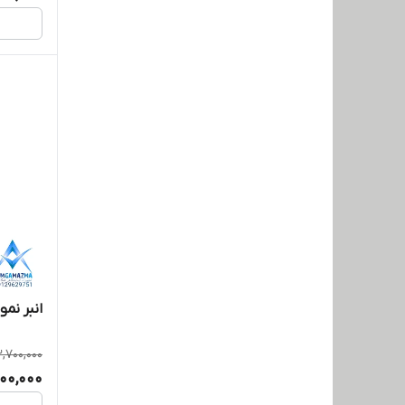
انبر نم
,700,000
800,000