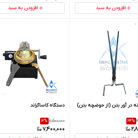
افزودن به سبد
افزودن به سبد
ونه در آور بتن (از حوضچه بتن)
دستگاه کاساگراند
12
%
8,500,000
24
%
3
7,400,000
2,