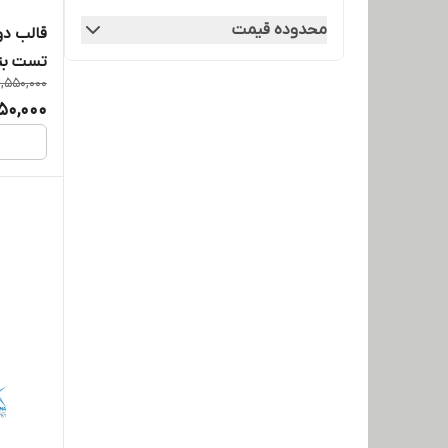
محدوده قیمت
قالب دو
تست بت
1,550,000
350,000