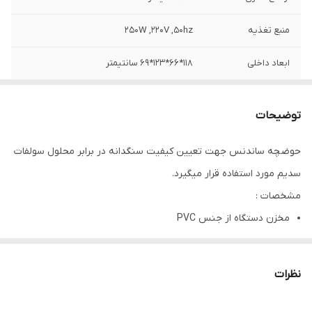
منبع تغذیه
250W ,220V ,50hz
ابعاد داخلی
118*66*123*69 سانتیمتر
ابعاد خارجی
84*138 سانتیمتر
توضیحات
حوضچه ساندنس جهت تعیین کیفیت سنگدانه در برابر محلول سولفات
سدیم مورد استفاده قرار میگیرد.
مشخصات :
مخزن دستگاه از جنس PVC
دارای ترموستات و ترمومتر دیجیتال
پمپ سیرکولاسیون
نظرات
زمان ارسال محصول 3 روز کاری می باشد.