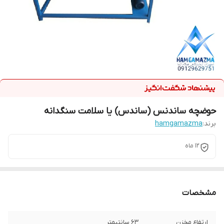
حوضچه ساندنس (ساندس) یا سلامت سنگدانه
برند:
hamgamazma
12 ماه
مشخصات
ارتفاع مخزن
63 سانتیمتر