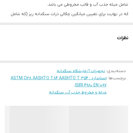
شامل میله جذب آب و قالب مخروطی می باشد.
که در نهایت برای تعیین میانگین چگالی ذرات سنگدانه ریز (که شامل
فضالی خالی بین دانه ها نیست) چگالی نسبی (وزن مخصوص) و جذب
آب سنگدانه ریز استفاده می شود.
نظرات
میله جذب آب با انتهای گرد و مسطح برای کوبیدن نمونه در قالب از
جنس فولاد آبکاری شده با نیکل قالب مخروطی از جنس فولاد آبکاری
شده به شکل مخروط ناقص به ارتفاع 75 میلیمتر و قطر دهانه بالایی 40
دسته‌بندی
:
تجهیزات آزمایشگاه سنگدانه
میلیمتر و قطر دهانه پایینی 90 میلیمتر به وزن 80 گرم و ضخامت
برچسب‌ها :
استاندارد : ASTM C128 AASHTO T84 AASHTO T 354
دیواره 0.8 میلیمتر
،
ISIRI 4980 EN 1097
میله و مخروط جذب آب سنگدانه