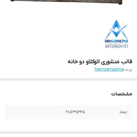
قالب منشوری اتوکلاو دو خانه
برند:
hamgamazma
مشخصات
ابعاد
25*25*285