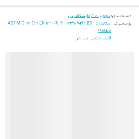
دسته‌بندی
:
تجهیزات آزمایشگاه بتن
برچسب‌ها :
استاندارد : ASTM C 192-C31 EN 12390%2f1 - 12390%2f2 BS
،
1881:108
قالب خمشی تیر بتن