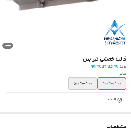
قالب خمشی تیر بتن
برند:
hamgamazma
سایز
100*100*500
100*100*400
12 ماه
مشخصات