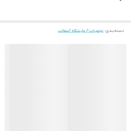
در دو مدل برقی و دستی
مشخصات فنی دستگاه استرکشن آسفالت برقی این دستگاه از یک بدنه
دسته‌بندی
:
تجهیزات آزمایشگاه آسفالت
فلزی و محفظه از جنس آلومنیوم ساخته شده . دستگاه دارای موتور
3600 دور میباشد و از طریق اینورتر میتوان سرعت موتور را تنظیم کرد.
رنگ بدنه الکترواستاتیک میباشد.
برای مشاهده ویدیو استراکشن در
آپارات
کلیک کنید.
زمان ارسال محصول 2 روز کاری می باشد.