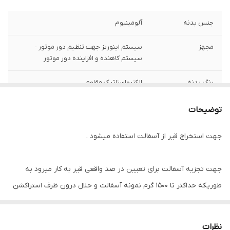
جنس بدنه
آلومینیوم
مجهز
سیستم اینورتز جهت تنظیم دور موتور -
سیستم کاهنده و افزاینده دور موتور
رنگ بدنه
الکترواستاتیک مقاوم
گیربکس
مقاوم و روان
توضیحات
جهت استخراج قیر از آسفالت استفاده میشود .
جهت تجزیه آسفالت برای تعیین در صد واقعی قیر به کار میرود به
طوریکه حداکثر تا 1500 گرم نمونه آسفالت و حلال درون ظرف استراکشن
ریخت می شود سپس با دوران ظرف توسط موتور الکتریکی محلول قیر از
نمونه جدا می شود و مصالح بدون قیر در ظرف باقی می ماند .
نظرات