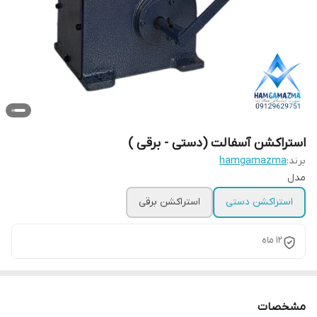
استراکشن آسفالت (دستی - برقی )
برند:
hamgamazma
مدل
استراکشن دستی
استراکشن برقی
12 ماه
مشخصات