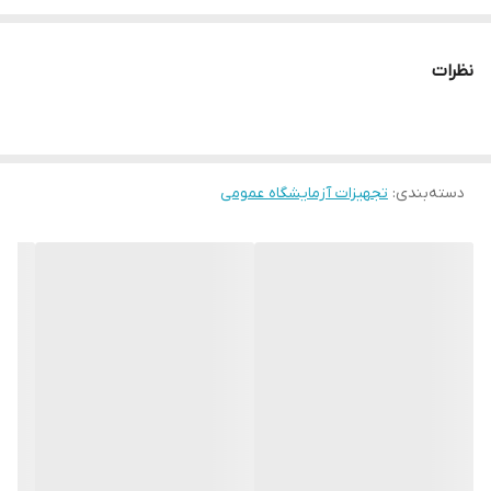
زمان ارسال محصول 1 روز کاری می باشد.
نظرات
در ابعاد مختلف :
35*25
40*30
45*35
دسته‌بندی
:
تجهیزات آزمایشگاه عمومی
60
40