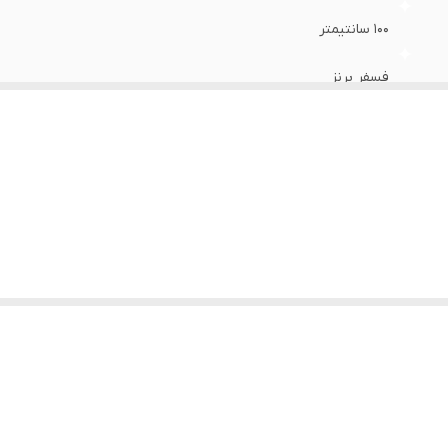
100 سانتیمتر
فسفر برنز