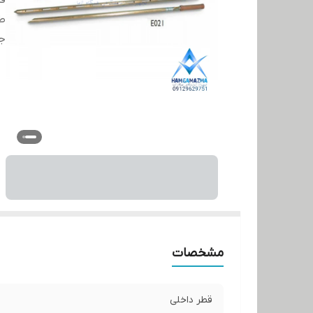
قط
ط
ج
مشخصات
قطر داخلی