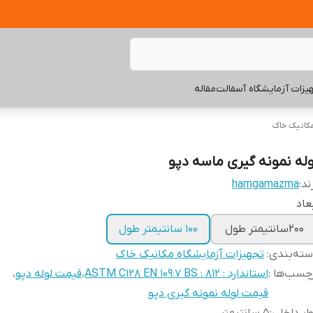
یزات آزمایشگاه آسفالت
مقاله
مکانیک خاک
وله نمونه گیری ماسه دپو
ند:
hamgamazma
عاد
200سانتیمتر طول
100 سانتیمتر طول
ته‌بندی
:
تجهیزات آزمایشگاه مکانیک خاک
چسب‌ها :
استاندارد : ASTM C128 EN 109:7 BS : 812
،
قیمت لوله دپو
،
قیمت لوله نمونه گیری دپو