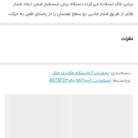
برشی خاک استفاده می گردد.دستگاه برش مستقیم ضمن ایجاد فشار
قائم، از طریق فشار جانبی دو سطح همسان را در راستای افقی به حرکت
درمی آورد.مقدار نیروی افقی از طریق موتور الکتریکی اعمال شده و
نیروی عمودی از طریق وزنه های استاندارد اعمال می گردد.
نظرات
ویدیو دستگاه را
آپارات
در مشاهده کنید.
مشخصات :
عملکرد با موتور گیربکس و خروجی یکنواخت بارگذاری
دسته‌بندی
:
دارای نمایشگر نیرو Backlight
تجهیزات آزمایشگاه مکانیک خاک
برچسب‌ها :
استاندارد : ASTM D3080-98(2000)
مجهز به لودسل نیرو 5 کیلونیوتن با دقت 1 نیوتن
تنظیم سرعت بارگذاری به صورت پیش فرض
قابلیت اتصال به رایانه با درگاه سریال نمایش نیروی بیشینه و واقعی
دارای میکروسوییچ محدود کننده کورس حرکت
رنگ الکترواستاتیک
قابلیت کالبیراسیون