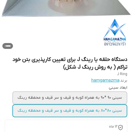
دستگاه حلقه یا رینگ J برای تعیین کارپذیری بتن خود
تراکم ( به روش رینگ J شکل)
J Ring
برند:
hamgamazma
ابعاد سینی
سینی 90 *90 به همراه کوبه و قیف و سر قیف و محفظه رینگ
سینی 80*80 به همراه کوبه و قیف و سر قیف و محفظه رینگ
12 ماه