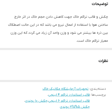
توضیحات
چکش و قالب تراکم خاک جهت کاهش دادن حجم خاک در اثر خارج
ساختن هوا با استفاده از اعمال نیرو می باشد که در اين حالت اصطکاک
بین ذره ها بیشتر می شود و وزن واحد آن زياد می گردد که اين وزن
معیار تراکم خاک است.
هدف از آزمایش مربوط به چکش و قالب تراکم خاک تعیین حداکثر
دانسیته خشک خاک و رطوبت بهینه متناظر با آن می باشد، که به دو
نظرات
روش استاندارد و اصلاح شده انجام می شود. قالب تراکم سیلندر داخل
تراش استاندارد 4 اینچ و قالب تراکم اصلاح شده 6 اینچ به همراه چکش
هابا استفاده شده از لوله های مانیسمان اروپایی 5.5 و 10 پوندی می باشد.
دسته‌بندی
:
قالب ها از جنس فولاد آبکاری شده
تجهیزات آزمایشگاه مکانیک خاک
برچسب‌ها :
قالب استاندارد تراکم 4 اینچی
،
چکش ها از جنس رنگ کوره ای مقاوم یا الکترواستاتیک
قالب استاندارد تراکم 6 اینچی
،
چکش 10 پوندی
،
چکش 5%2f5 پوندی